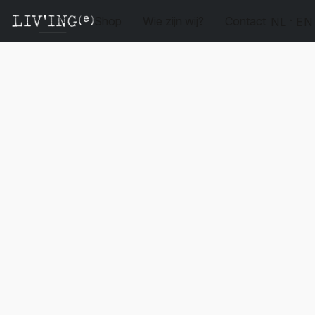
Shop
Wie zijn wij?
Contact
NL
EN