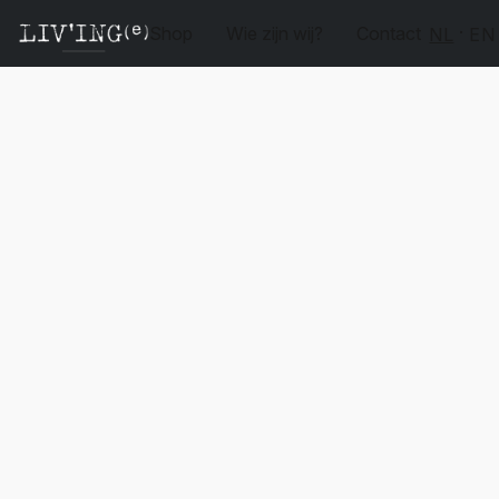
Shop
Wie zijn wij?
Contact
NL
EN