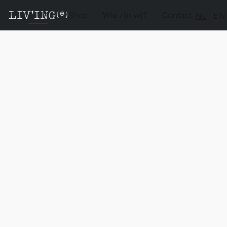
Shop
Wie zijn wij?
Contact
NL
EN