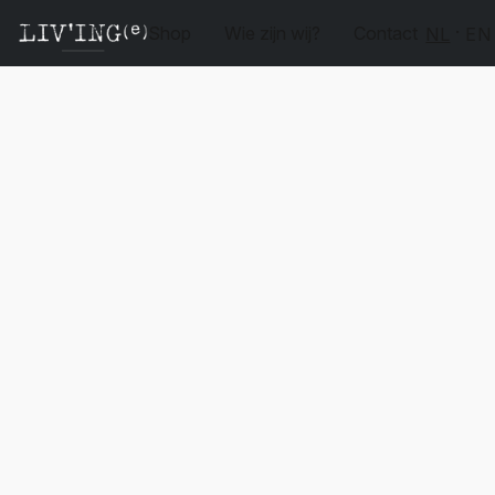
Shop
Wie zijn wij?
Contact
NL
EN