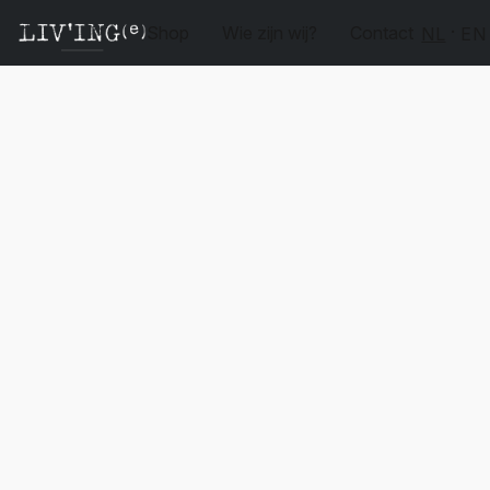
Shop
Wie zijn wij?
Contact
NL
EN