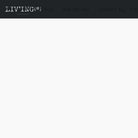
Shop
Wie zijn wij?
Contact
NL
EN