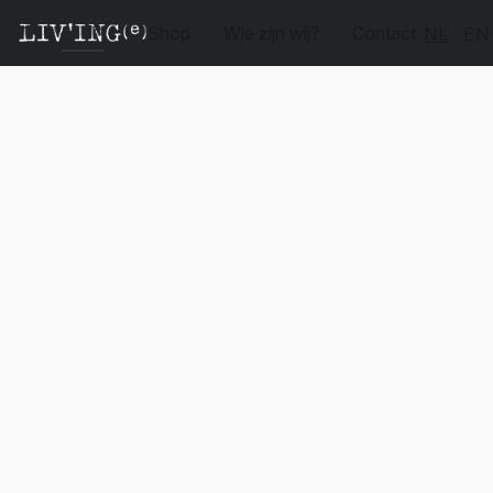
Shop
Wie zijn wij?
Contact
NL
EN