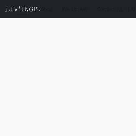
Shop
Wie zijn wij?
Contact
NL
EN