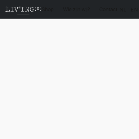
Shop
Wie zijn wij?
Contact
NL
EN