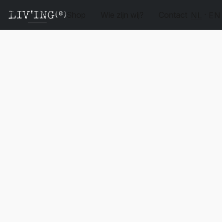
Shop
Wie zijn wij?
Contact
NL
EN