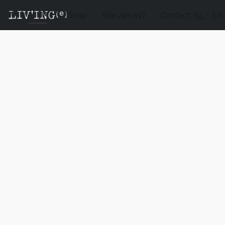
Shop
Wie zijn wij?
Contact
NL
EN