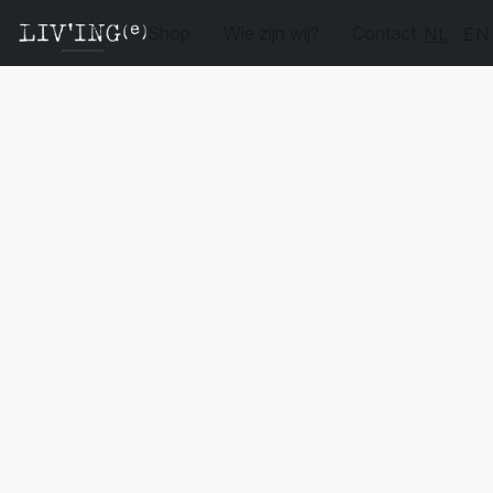
Shop
Wie zijn wij?
Contact
NL
EN