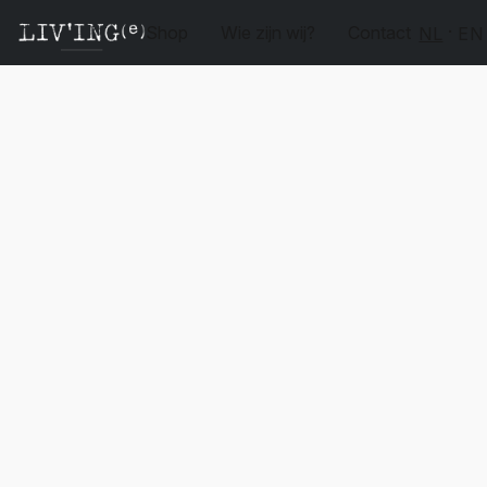
Shop
Wie zijn wij?
Contact
NL
EN