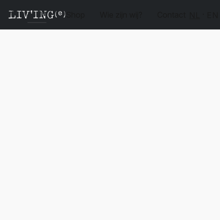
Shop
Wie zijn wij?
Contact
NL
EN