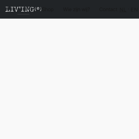
Shop
Wie zijn wij?
Contact
NL
EN