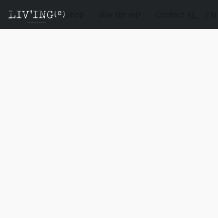
Shop
Wie zijn wij?
Contact
NL
EN