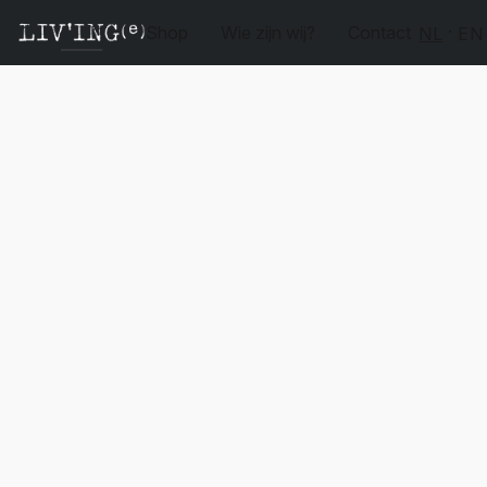
Shop
Wie zijn wij?
Contact
NL
EN