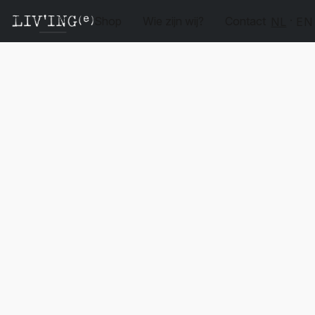
Shop
Wie zijn wij?
Contact
NL
EN