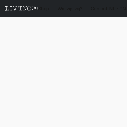
Shop
Wie zijn wij?
Contact
NL
EN