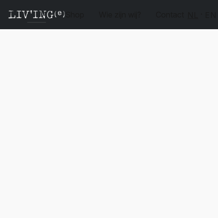
Shop
Wie zijn wij?
Contact
NL
EN