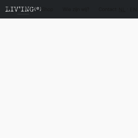
Shop
Wie zijn wij?
Contact
NL
EN