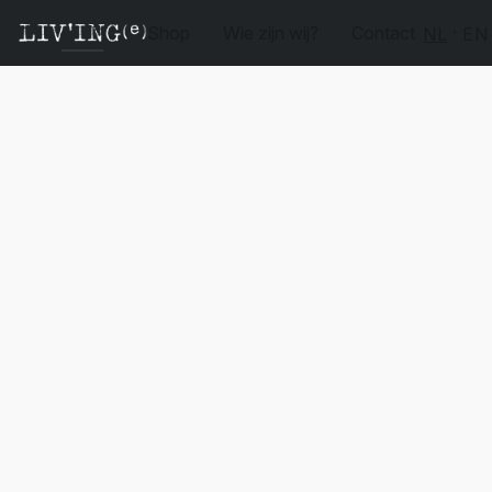
Shop
Wie zijn wij?
Contact
NL
EN