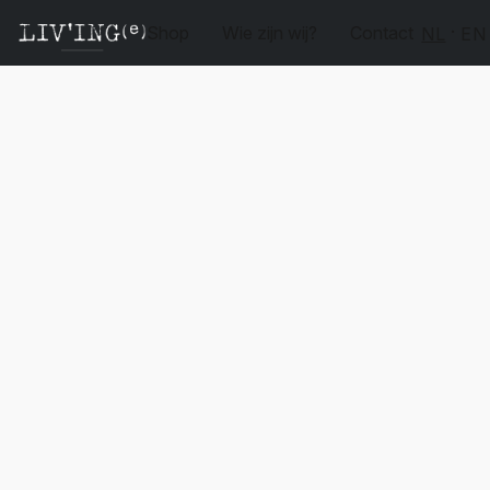
Shop
Wie zijn wij?
Contact
NL
EN