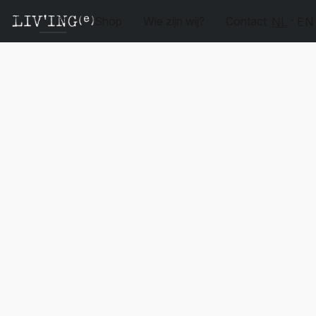
Shop
Wie zijn wij?
Contact
NL
EN