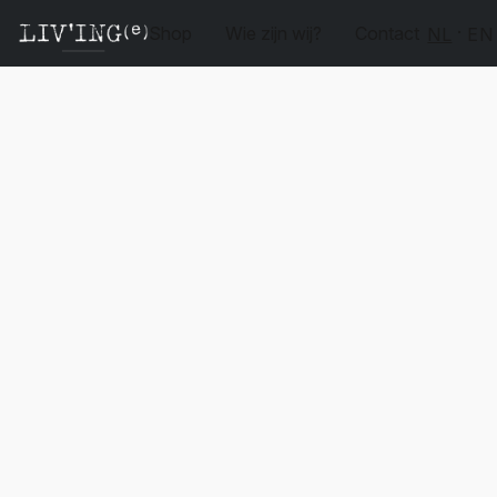
Shop
Wie zijn wij?
Contact
NL
EN