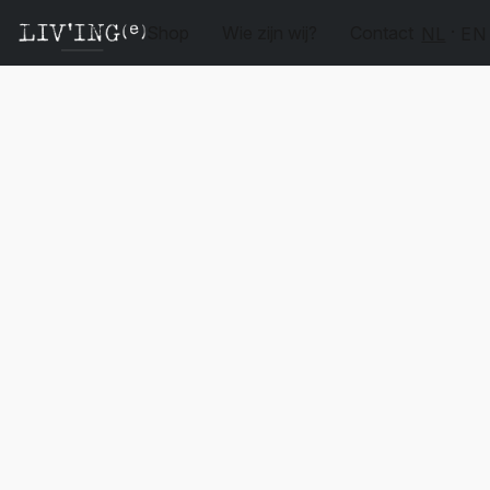
Shop
Wie zijn wij?
Contact
NL
EN