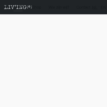
Shop
Wie zijn wij?
Contact
NL
EN