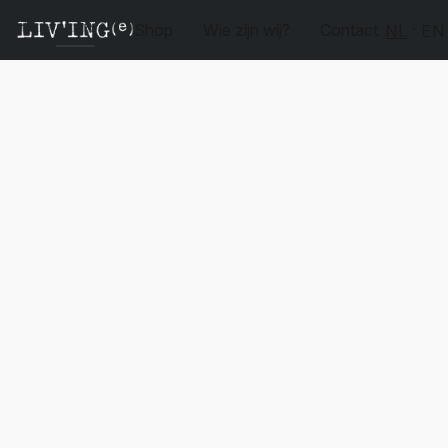
Shop
Wie zijn wij?
Contact
NL
EN