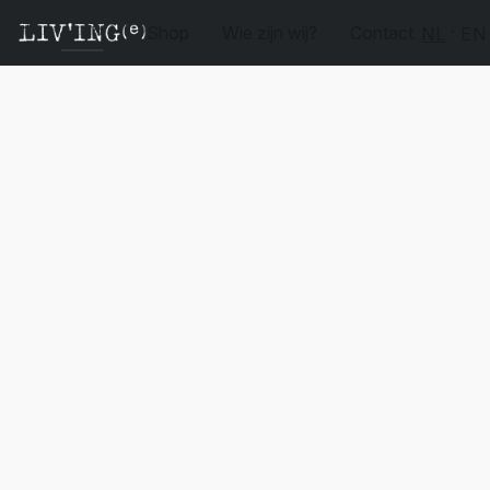
Shop
Wie zijn wij?
Contact
NL
EN