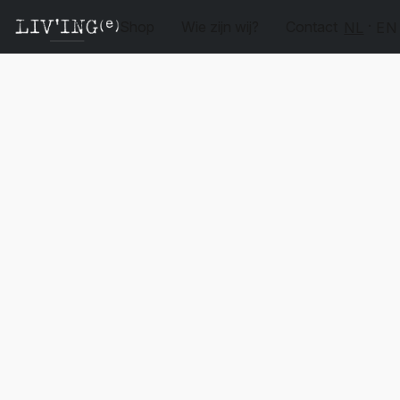
Shop
Wie zijn wij?
Contact
NL
EN