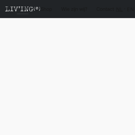
Shop
Wie zijn wij?
Contact
NL
EN