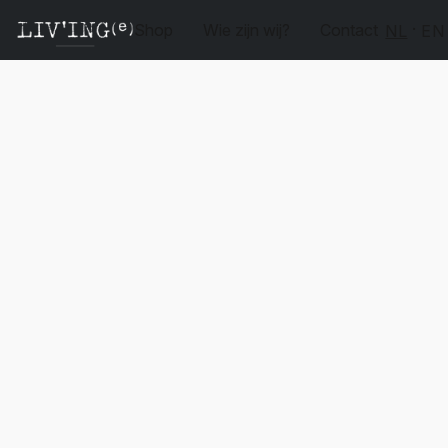
Shop
Wie zijn wij?
Contact
NL
EN