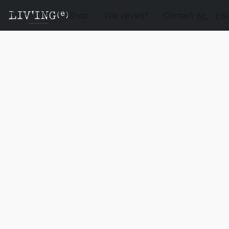
Shop
Wie zijn wij?
Contact
NL
EN