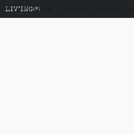
Shop
Wie zijn wij?
Contact
NL
EN