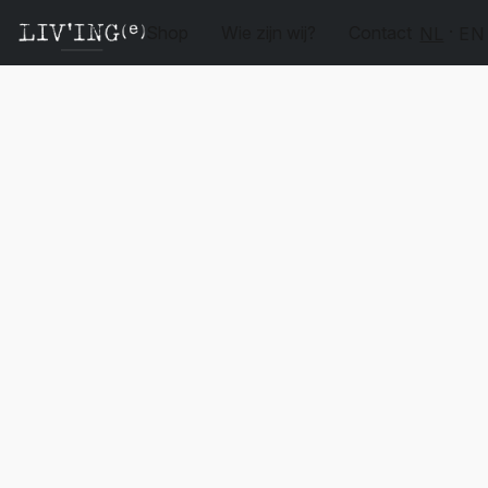
Shop
Wie zijn wij?
Contact
NL
EN