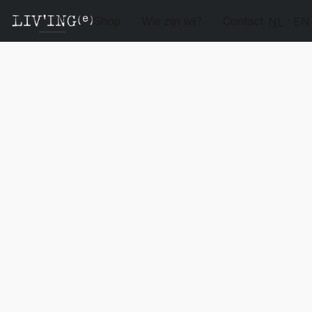
Shop
Wie zijn wij?
Contact
NL
EN