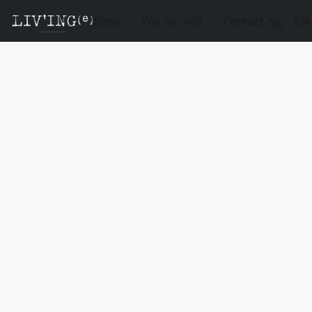
Shop
Wie zijn wij?
Contact
NL
EN