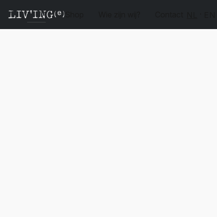
Shop
Wie zijn wij?
Contact
NL
EN