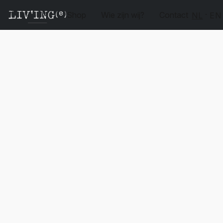
Shop
Wie zijn wij?
Contact
NL
EN