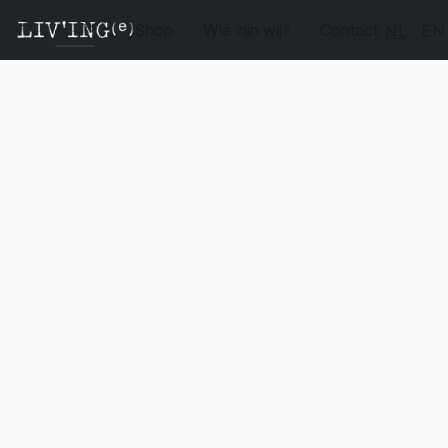
Shop
Wie zijn wij?
Contact
NL
EN