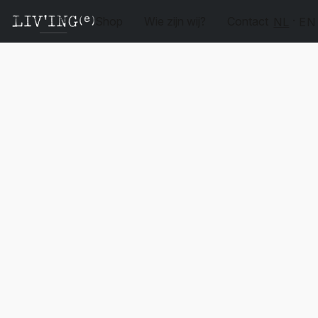
Shop
Wie zijn wij?
Contact
NL
EN