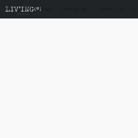
Shop
Wie zijn wij?
Contact
NL
EN