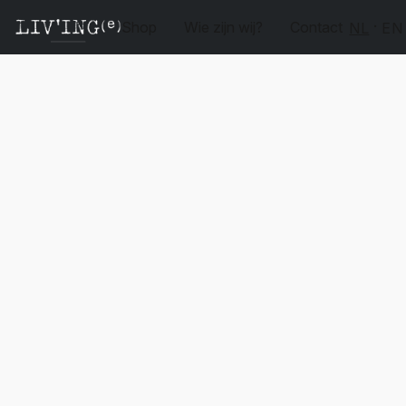
Shop
Wie zijn wij?
Contact
NL
EN