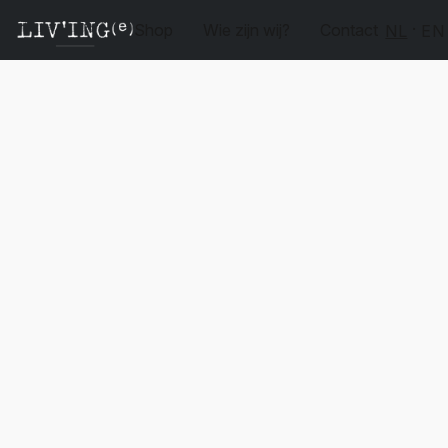
Shop
Wie zijn wij?
Contact
NL
EN