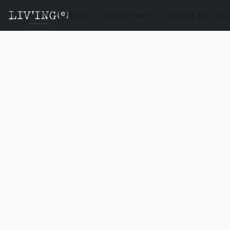
Shop
Wie zijn wij?
Contact
NL
EN