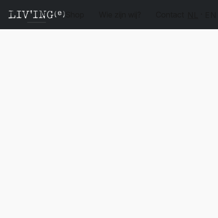
Shop
Wie zijn wij?
Contact
NL
EN