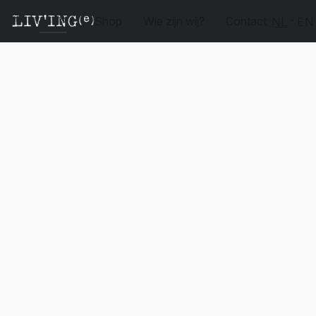
Shop
Wie zijn wij?
Contact
NL
EN