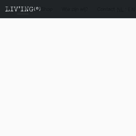
Shop
Wie zijn wij?
Contact
NL
EN