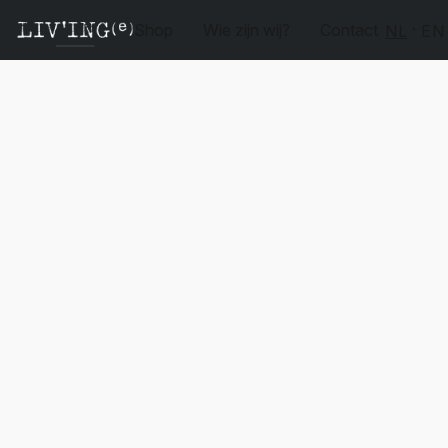
Shop
Wie zijn wij?
Contact
NL
EN