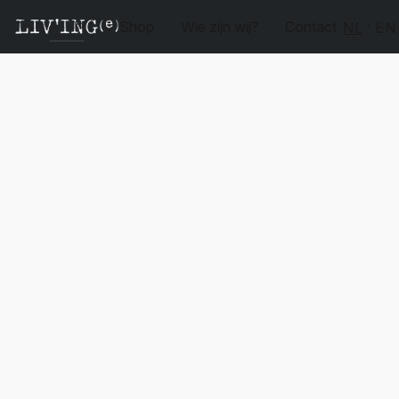
Shop
Wie zijn wij?
Contact
NL
EN